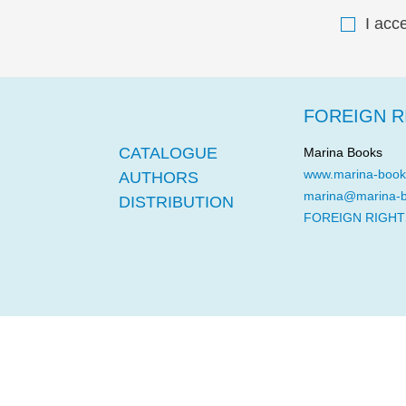
I acc
FOREIGN R
CATALOGUE
Marina Books
www.marina-book
AUTHORS
marina@marina-
DISTRIBUTION
FOREIGN RIGHT